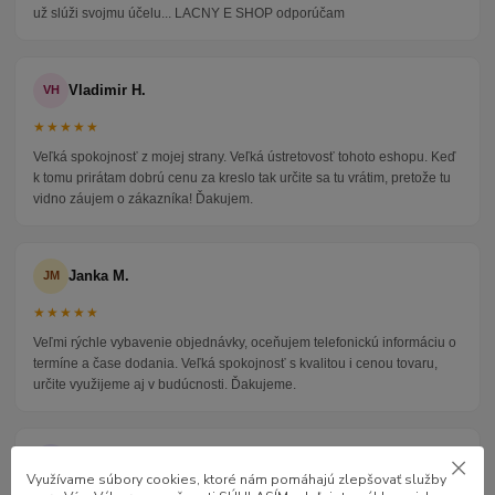
už slúži svojmu účelu... LACNY E SHOP odporúčam
Vladimir H.
VH
★★★★★
Veľká spokojnosť z mojej strany. Veľká ústretovosť tohoto eshopu. Keď
k tomu prirátam dobrú cenu za kreslo tak určite sa tu vrátim, pretože tu
vidno záujem o zákazníka! Ďakujem.
Janka M.
JM
★★★★★
Veľmi rýchle vybavenie objednávky, oceňujem telefonickú informáciu o
termíne a čase dodania. Veľká spokojnosť s kvalitou i cenou tovaru,
určite využijeme aj v budúcnosti. Ďakujeme.
Jan L.
JL
Využívame súbory cookies, ktoré nám pomáhajú zlepšovať služby