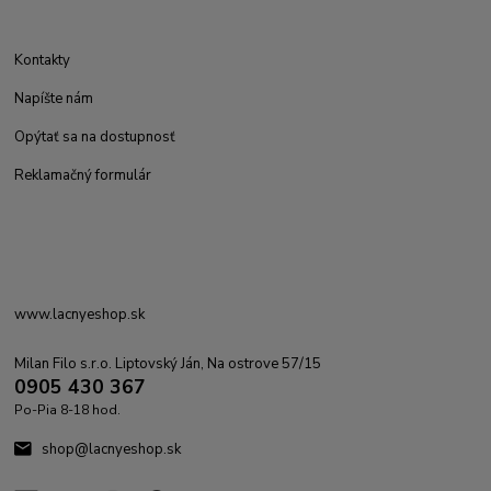
Kontakty
Napíšte nám
Opýtať sa na dostupnosť
Reklamačný formulár
www.lacnyeshop.sk
Milan Filo s.r.o. Liptovský Ján, Na ostrove 57/15
0905 430 367
Po-Pia 8-18 hod.
shop@lacnyeshop.sk