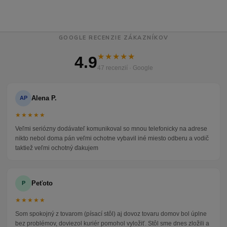
GOOGLE RECENZIE ZÁKAZNÍKOV
★★★★★
4.9
47 recenzií · Google
Alena P.
AP
★★★★★
Veľmi seriózny dodávateľ komunikoval so mnou telefonicky na adrese
nikto nebol doma pán veľmi ochotne vybavil iné miesto odberu a vodič
taktiež veľmi ochotný ďakujem
Peťoto
P
★★★★★
Som spokojný z tovarom (písací stôl) aj dovoz tovaru domov bol úplne
bez problémov, doviezol kuriér pomohol vyložiť. Stôl sme dnes zložili a