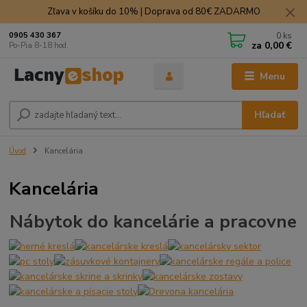
Zľava v košíku do 10% | Doprava od 80€ ZADARMO
0
ks
0905 430 367
za
0,00 €
Po-Pia 8-18 hod.
Menu
Hľadať
Úvod
Kancelária
Kancelária
Nábytok do kancelárie a pracovne