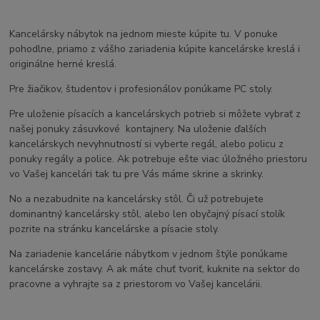
Kancelársky nábytok na jednom mieste kúpite tu. V ponuke
pohodlne, priamo z vášho zariadenia kúpite kancelárske kreslá i
originálne herné kreslá.
Pre žiačikov, študentov i profesionálov ponúkame PC stoly.
Pre uloženie písacích a kancelárskych potrieb si môžete vybrať z
našej ponuky zásuvkové kontajnery. Na uloženie ďalších
kancelárskych nevyhnutností si vyberte regál, alebo policu z
ponuky regály a police. Ak potrebuje ešte viac úložného priestoru
vo Vašej kancelári tak tu pre Vás máme skrine a skrinky.
No a nezabudnite na kancelársky stôl. Či už potrebujete
dominantný kancelársky stôl, alebo len obyčajný písací stolík
pozrite na stránku kancelárske a písacie stoly.
Na zariadenie kancelárie nábytkom v jednom štýle ponúkame
kancelárske zostavy. A ak máte chuť tvoriť, kuknite na sektor do
pracovne a vyhrajte sa z priestorom vo Vašej kancelárii.