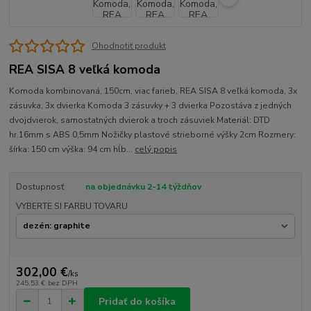
Ohodnotiť produkt
REA SISA 8 veľká komoda
Komoda kombinovaná, 150cm, viac farieb, REA SISA 8 veľká komoda, 3x
zásuvka, 3x dvierka Komoda 3 zásuvky + 3 dvierka Pozostáva z jedných
dvojdvierok, samostatných dvierok a troch zásuviek Materiál: DTD
hr.16mm s ABS 0,5mm Nožičky plastové strieborné výšky 2cm Rozmery:
šírka: 150 cm výška: 94 cm hĺb...
celý popis
Dostupnosť
na objednávku 2-14 týždňov
VYBERTE SI FARBU TOVARU
302,00 €
/
ks
245,53 €
bez DPH
Pridať do košíka