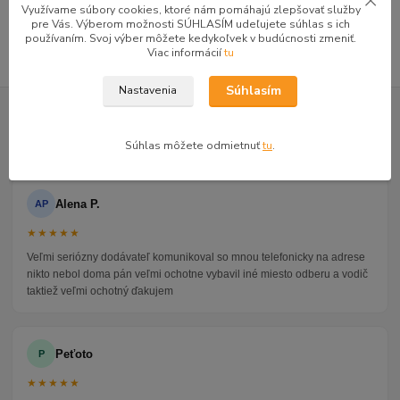
Využívame súbory cookies, ktoré nám pomáhajú zlepšovať služby
Komody kombinované
pre Vás. Výberom možnosti SÚHLASÍM udeľujete súhlas s ich
používaním. Svoj výber môžete kedykoľvek v budúcnosti zmeniť.
Viac informácií
tu
Súhlasím
Nastavenia
GOOGLE RECENZIE ZÁKAZNÍKOV
★★★★★
4.9
Súhlas môžete odmietnuť
tu
.
47 recenzií · Google
Alena P.
AP
★★★★★
Veľmi seriózny dodávateľ komunikoval so mnou telefonicky na adrese
nikto nebol doma pán veľmi ochotne vybavil iné miesto odberu a vodič
taktiež veľmi ochotný ďakujem
Peťoto
P
★★★★★