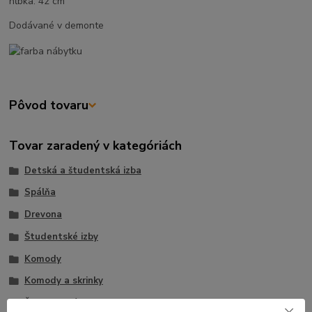
hĺbka: 42 cm
Dodávané v demonte
Pôvod tovaru
Tovar zaradený v kategóriách
Detská a študentská izba
Spálňa
Drevona
Študentské izby
Komody
Komody a skrinky
Študentské komody