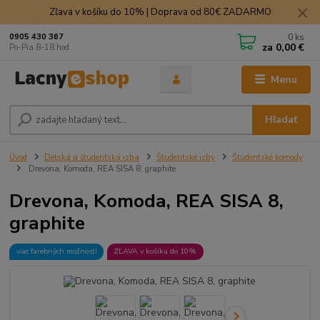
Zľava v košíku do 10% | Doprava od 80€ ZADARMO
0
ks
0905 430 367
za
0,00 €
Po-Pia 8-18 hod.
Menu
Hľadať
Úvod
Detská a študentská izba
Študentské izby
Študentské komody
Drevona, Komoda, REA SISA 8, graphite
Drevona, Komoda, REA SISA 8,
graphite
viac farebných možností
ZĽAVA v košíku do 10%