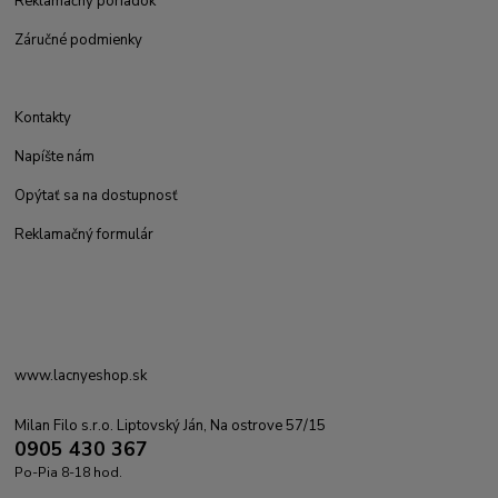
Reklamačný poriadok
Záručné podmienky
Kontakty
Napíšte nám
Opýtať sa na dostupnosť
Reklamačný formulár
www.lacnyeshop.sk
Milan Filo s.r.o. Liptovský Ján, Na ostrove 57/15
0905 430 367
Po-Pia 8-18 hod.