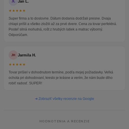
Jan L.
JL
★★★★★
Super firma a to doslovne. Dátum dodania dodržali presne. Dvaja
chlapi prišli a všetko zložili až za prvé dvere. Cena za tovar perfektná.
Posteľ silná mohutná, rošt z hrubých latiek a matrac výborný.
Odporúčam.
Jarmila H.
JH
★★★★★
Tovar prišiel v dohodnutom termíne, podľa mojej požiadavky. Veľká
ochota pri dohodovaní, kreslo je krásne a verím, že nám bude dlho
robiť radosť. SUPER!
➜ Zobraziť všetky recenzie na Google
HODNOTENIA A RECENZIE