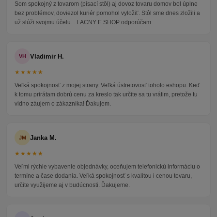
Som spokojný z tovarom (písací stôl) aj dovoz tovaru domov bol úplne
bez problémov, doviezol kuriér pomohol vyložiť. Stôl sme dnes zložili a
už slúži svojmu účelu... LACNY E SHOP odporúčam
Vladimir H.
VH
★★★★★
Veľká spokojnosť z mojej strany. Veľká ústretovosť tohoto eshopu. Keď
k tomu prirátam dobrú cenu za kreslo tak určite sa tu vrátim, pretože tu
vidno záujem o zákazníka! Ďakujem.
Janka M.
JM
★★★★★
Veľmi rýchle vybavenie objednávky, oceňujem telefonickú informáciu o
termíne a čase dodania. Veľká spokojnosť s kvalitou i cenou tovaru,
určite využijeme aj v budúcnosti. Ďakujeme.