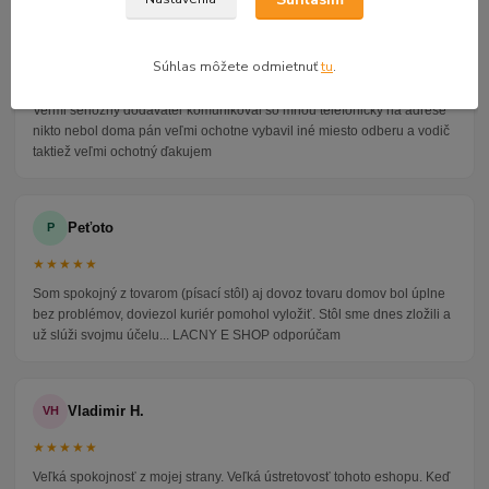
Alena P.
AP
Súhlas môžete odmietnuť
tu
.
★★★★★
Veľmi seriózny dodávateľ komunikoval so mnou telefonicky na adrese
nikto nebol doma pán veľmi ochotne vybavil iné miesto odberu a vodič
taktiež veľmi ochotný ďakujem
Peťoto
P
★★★★★
Som spokojný z tovarom (písací stôl) aj dovoz tovaru domov bol úplne
bez problémov, doviezol kuriér pomohol vyložiť. Stôl sme dnes zložili a
už slúži svojmu účelu... LACNY E SHOP odporúčam
Vladimir H.
VH
★★★★★
Veľká spokojnosť z mojej strany. Veľká ústretovosť tohoto eshopu. Keď