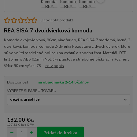
Ohodnotiť produkt
REA SISA 7 dvojdvierková komoda
Komoda dvojdvierková, 90cm, viac farieb, REA SISA 7 moderná, lacná, 2-
dvierková, komoda Komoda 2-dvierka Pozostáva z dvoch dvierok, ktoré
sú vo vnútri rozdelené policou na vrchnú a spodnú časť. Materiál: DTD
hr.16mm s ABS 0,5mm Nožičky plastové strieborné výšky 2cm Rozmery:
šírka: 90 cm výška: 78 ...
celý popis
Dostupnosť
na objednávku 2-14 týždňov
VYBERTE SI FARBU TOVARU
132,00 €
/
ks
107,32 €
bez DPH
Pridať do košíka