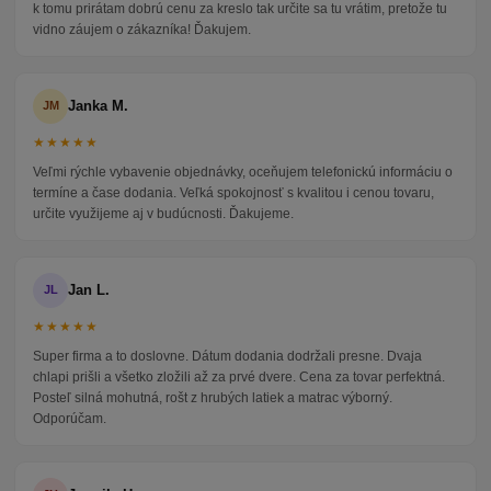
k tomu prirátam dobrú cenu za kreslo tak určite sa tu vrátim, pretože tu
vidno záujem o zákazníka! Ďakujem.
Janka M.
JM
★★★★★
Veľmi rýchle vybavenie objednávky, oceňujem telefonickú informáciu o
termíne a čase dodania. Veľká spokojnosť s kvalitou i cenou tovaru,
určite využijeme aj v budúcnosti. Ďakujeme.
Jan L.
JL
★★★★★
Super firma a to doslovne. Dátum dodania dodržali presne. Dvaja
chlapi prišli a všetko zložili až za prvé dvere. Cena za tovar perfektná.
Posteľ silná mohutná, rošt z hrubých latiek a matrac výborný.
Odporúčam.