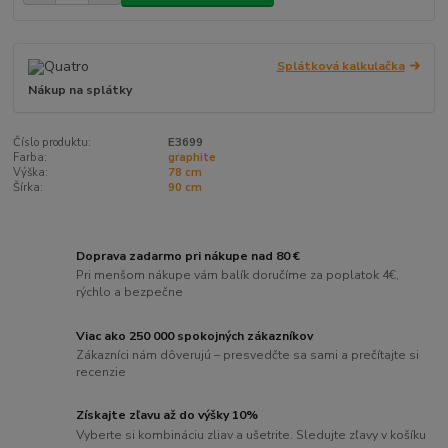
Splátková kalkulačka
Nákup na splátky
Číslo produktu:
E3699
Farba:
graphite
Výška:
78 cm
Šírka:
90 cm
Doprava zadarmo pri nákupe nad 80 €
Pri menšom nákupe vám balík doručíme za poplatok 4€,
rýchlo a bezpečne
Viac ako 250 000 spokojných zákazníkov
Zákazníci nám dôverujú – presvedčte sa sami a prečítajte si
recenzie
Získajte zľavu až do výšky 10%
Vyberte si kombináciu zliav a ušetrite. Sledujte zľavy v košíku