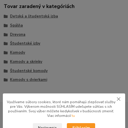
Tovar zaradený v kategóriách
Detská a študentská izba
Spálňa
Drevona
Študentské izby
Komody
Komody a skrinky
Študentské komody
Komody s dvierkami
Využívame súbory cookies, ktoré nám pomáhajú zlepšovať služby
GOOGLE RECENZIE ZÁKAZNÍKOV
pre Vás. Výberom možnosti SÚHLASÍM udeľujete súhlas s ich
používaním. Svoj výber môžete kedykoľvek v budúcnosti zmeniť.
Viac informácií
tu
★★★★★
4.9
47 recenzií · Google
Súhlasím
Nastavenia