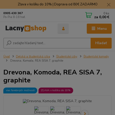
Zľava v košíku do 10% | Doprava od 80€ ZADARMO
0
ks
0905 430 367
za
0,00 €
Po-Pia 8-18 hod.
Menu
Hľadať
Úvod
Detská a študentská izba
Študentské izby
Študentské komody
Drevona, Komoda, REA SISA 7, graphite
Drevona, Komoda, REA SISA 7,
graphite
viac farebných možností
ZĽAVA v košíku do 10%