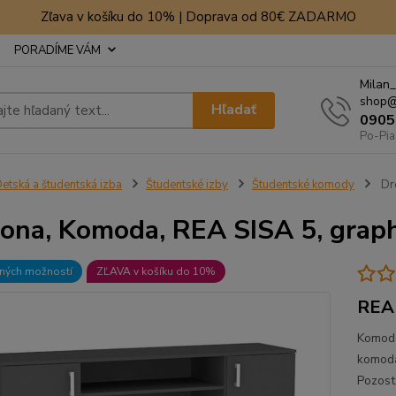
Zľava v košíku do 10% | Doprava od 80€ ZADARMO
PORADÍME VÁM
Milan_
shop@
Hľadať
0905
Po-Pia
etská a študentská izba
Študentské izby
Študentské komody
Dre
ona, Komoda, REA SISA 5, graph
bných možností
ZĽAVA v košíku do 10%
REA 
Komoda
komoda
Pozost