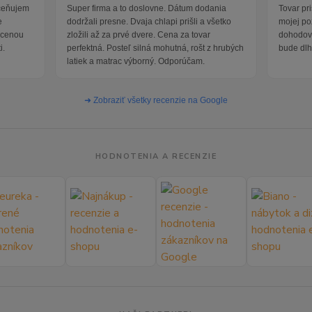
oceňujem
Super firma a to doslovne. Dátum dodania
Tovar pr
e
dodržali presne. Dvaja chlapi prišli a všetko
mojej po
i cenou
zložili až za prvé dvere. Cena za tovar
dohodova
i.
perfektná. Posteľ silná mohutná, rošt z hrubých
bude dlh
latiek a matrac výborný. Odporúčam.
➜ Zobraziť všetky recenzie na Google
HODNOTENIA A RECENZIE