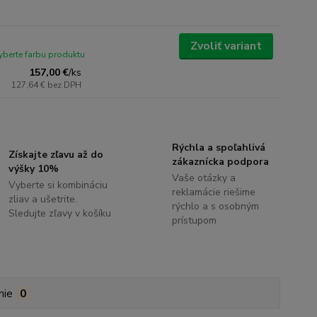
Zvoliť variant
yberte farbu produktu
157,00 €
/
ks
127,64 €
bez DPH
Rýchla a spoľahlivá
Získajte zľavu až do
zákaznícka podpora
výšky 10%
Vaše otázky a
Vyberte si kombináciu
reklamácie riešime
zliav a ušetrite.
rýchlo a s osobným
Sledujte zľavy v košíku
prístupom
nie
0