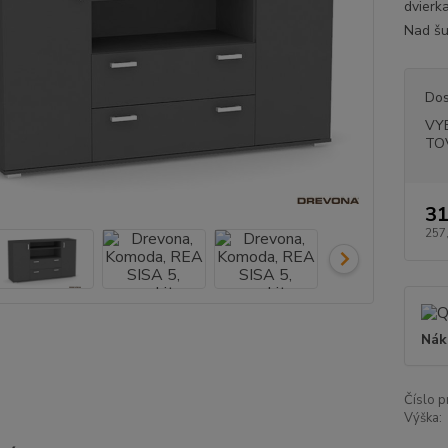
dvierka
Nad šu
Dos
VY
TO
31
257
Nák
Číslo p
Výška: