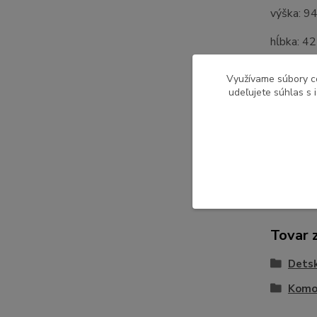
výška: 9
hĺbka: 4
Dodávan
Využívame súbory c
udeľujete súhlas s 
Pôvod 
Tovar 
Detsk
Komo