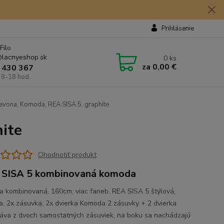
Prihlásenie
Filo
lacnyeshop.sk
0
ks
za
0,00 €
 430 367
 8-18 hod.
vona, Komoda, REA SISA 5, graphite
ite
Ohodnotiť produkt
SISA 5 kombinovaná komoda
 kombinovaná, 160cm, viac farieb, REA SISA 5 štýlová,
, 2x zásuvka, 2x dvierka Komoda 2 zásuvky + 2 dvierka
áva z dvoch samostatných zásuviek, na boku sa nachádzajú