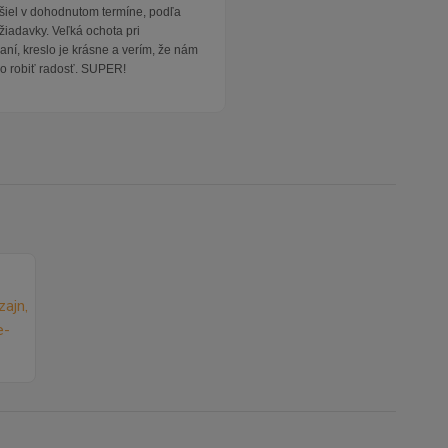
išiel v dohodnutom termíne, podľa
žiadavky. Veľká ochota pri
ní, kreslo je krásne a verím, že nám
o robiť radosť. SUPER!