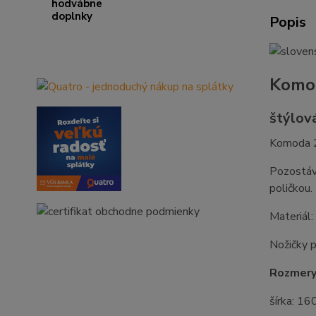
Popis
Komod
štýlov
Komoda 2
Pozostáva
poličkou.
Materiá
Nožičky 
Rozmery
šírka: 16