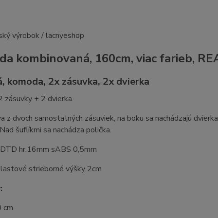
a kombinovaná, 160cm, viac farieb, RE
á, komoda, 2x zásuvka, 2x dvierka
 zásuvky + 2 dvierka
 z dvoch samostatných zásuviek, na boku sa nachádzajú dvierka, 
 Nad šuflíkmi sa nachádza polička.
l: DTD hr.16mm sABS 0,5mm
plastové strieborné výšky 2cm
:
0 cm