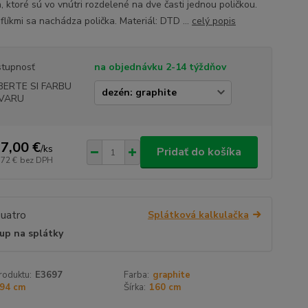
, ktoré sú vo vnútri rozdelené na dve časti jednou poličkou.
flíkmi sa nachádza polička. Materiál: DTD ...
celý popis
tupnosť
na objednávku 2-14 týždňov
BERTE SI FARBU
VARU
7,00 €
/
ks
Pridať do košíka
,72 €
bez DPH
Splátková kalkulačka
up na splátky
roduktu:
E3697
Farba:
graphite
94 cm
Šírka:
160 cm