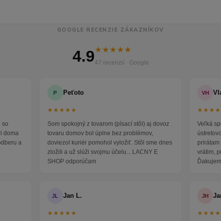
GOOGLE RECENZIE ZÁKAZNÍKOV
★★★★★
4.9
47 recenzií · Google
Peťoto
Vl
P
VH
★★★★★
★★★
 so
Som spokojný z tovarom (písací stôl) aj dovoz
Veľká sp
ol doma
tovaru domov bol úplne bez problémov,
ústretov
odberu a
doviezol kuriér pomohol vyložiť. Stôl sme dnes
prirátam 
zložili a už slúži svojmu účelu... LACNY E
vrátim, 
SHOP odporúčam
Ďakujem
Jan L.
Ja
JL
JH
★★★★★
★★★