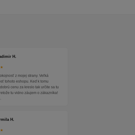
adimir H.
★★
okojnosť z mojej strany. Veľká
osť tohoto eshopu. Keď k tomu
dobrú cenu za kreslo tak určite sa tu
pretože tu vidno záujem o zákazníka!
.
rmila H.
★★