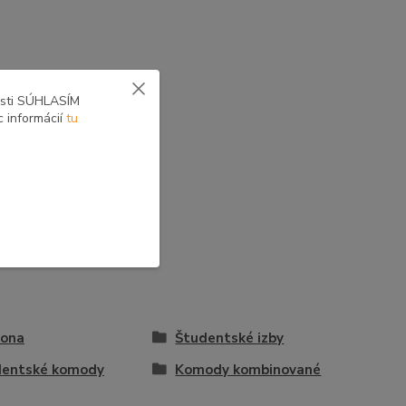
osti SÚHLASÍM
c informácií
tu
vona
Študentské izby
dentské komody
Komody kombinované