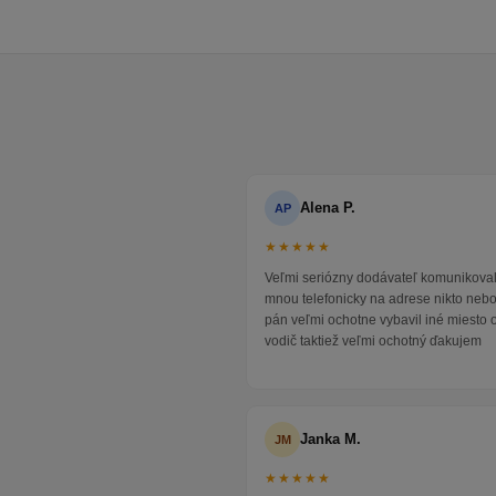
Alena P.
AP
★★★★★
Veľmi seriózny dodávateľ komunikoval
mnou telefonicky na adrese nikto neb
pán veľmi ochotne vybavil iné miesto 
vodič taktiež veľmi ochotný ďakujem
Janka M.
JM
★★★★★