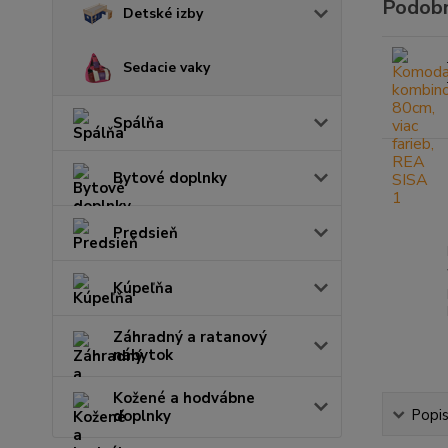
Podobn
Detské izby
Sedacie vaky
Spálňa
Bytové doplnky
Predsieň
Kúpeľňa
Záhradný a ratanový
nábytok
Kožené a hodvábne
Popi
doplnky