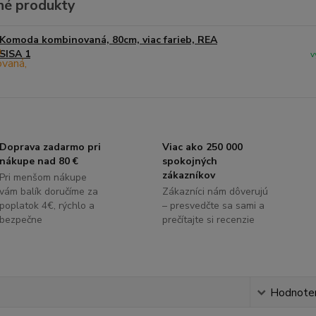
é produkty
Komoda kombinovaná, 80cm, viac farieb, REA
SISA 1
v
Doprava zadarmo pri
Viac ako 250 000
nákupe nad 80 €
spokojných
zákazníkov
Pri menšom nákupe
vám balík doručíme za
Zákazníci nám dôverujú
poplatok 4€, rýchlo a
– presvedčte sa sami a
bezpečne
prečítajte si recenzie
s
Hodnote