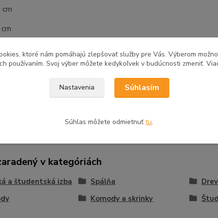
4 cm
2 cm
é v demonte
ookies, ktoré nám pomáhajú zlepšovať služby pre Vás. Výberom možn
ich používaním. Svoj výber môžete kedykoľvek v budúcnosti zmeniť. Via
Súhlasím
Nastavenia
tovaru
Súhlas môžete odmietnuť
tu
.
zaradený v kategóriách
á a študentská izba
Spálňa
Dre
dy
Komody a skrinky
Štu