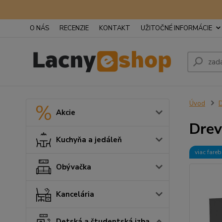
O NÁS
RECENZIE
KONTAKT
UŽITOČNÉ INFORMÁCIE
Úvod
D
Akcie
Drev
Kuchyňa a jedáleň
viac fare
Obývačka
Kancelária
Detská a študentská izba