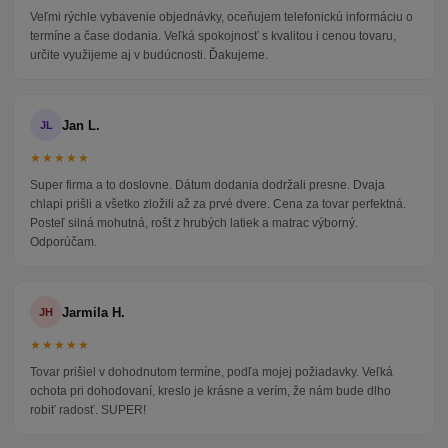
Veľmi rýchle vybavenie objednávky, oceňujem telefonickú informáciu o
termíne a čase dodania. Veľká spokojnosť s kvalitou i cenou tovaru,
určite využijeme aj v budúcnosti. Ďakujeme.
Jan L.
JL
★★★★★
Super firma a to doslovne. Dátum dodania dodržali presne. Dvaja
chlapi prišli a všetko zložili až za prvé dvere. Cena za tovar perfektná.
Posteľ silná mohutná, rošt z hrubých latiek a matrac výborný.
Odporúčam.
Jarmila H.
JH
★★★★★
Tovar prišiel v dohodnutom termíne, podľa mojej požiadavky. Veľká
ochota pri dohodovaní, kreslo je krásne a verím, že nám bude dlho
robiť radosť. SUPER!