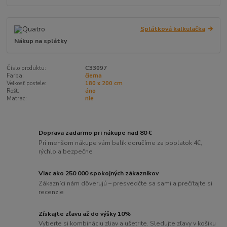
Splátková kalkulačka
Nákup na splátky
Číslo produktu:
C33097
Farba:
čierna
Veľkosť postele:
180 x 200 cm
Rošt:
áno
Matrac:
nie
Doprava zadarmo pri nákupe nad 80 €
Pri menšom nákupe vám balík doručíme za poplatok 4€,
rýchlo a bezpečne
Viac ako 250 000 spokojných zákazníkov
Zákazníci nám dôverujú – presvedčte sa sami a prečítajte si
recenzie
Získajte zľavu až do výšky 10%
Vyberte si kombináciu zliav a ušetrite. Sledujte zľavy v košíku