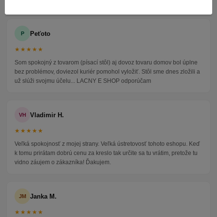
Peťoto
P
★★★★★
Som spokojný z tovarom (písací stôl) aj dovoz tovaru domov bol úplne
bez problémov, doviezol kuriér pomohol vyložiť. Stôl sme dnes zložili a
už slúži svojmu účelu... LACNY E SHOP odporúčam
Vladimir H.
VH
★★★★★
Veľká spokojnosť z mojej strany. Veľká ústretovosť tohoto eshopu. Keď
k tomu prirátam dobrú cenu za kreslo tak určite sa tu vrátim, pretože tu
vidno záujem o zákazníka! Ďakujem.
Janka M.
JM
★★★★★