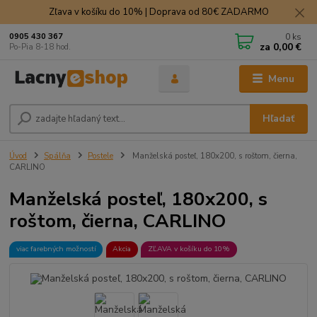
Zľava v košíku do 10% | Doprava od 80€ ZADARMO
0
ks
0905 430 367
za
0,00 €
Po-Pia 8-18 hod.
Menu
Hľadať
Úvod
Spálňa
Postele
Manželská posteľ, 180x200, s roštom, čierna,
CARLINO
Manželská posteľ, 180x200, s
roštom, čierna, CARLINO
viac farebných možností
Akcia
ZĽAVA v košíku do 10%