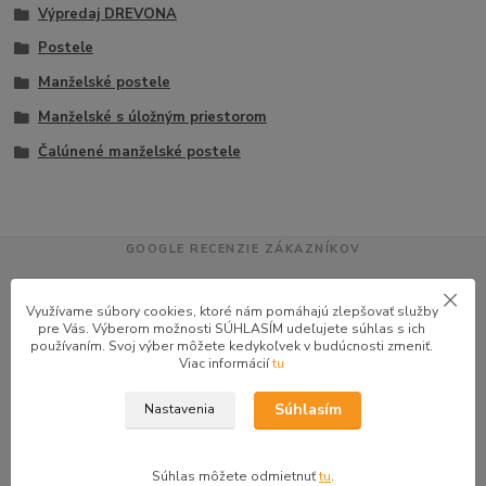
Výpredaj DREVONA
Postele
Manželské postele
Manželské s úložným priestorom
Čalúnené manželské postele
GOOGLE RECENZIE ZÁKAZNÍKOV
★★★★★
4.9
Využívame súbory cookies, ktoré nám pomáhajú zlepšovať služby
47 recenzií · Google
pre Vás. Výberom možnosti SÚHLASÍM udeľujete súhlas s ich
používaním. Svoj výber môžete kedykoľvek v budúcnosti zmeniť.
Viac informácií
tu
Alena P.
AP
Súhlasím
Nastavenia
★★★★★
Veľmi seriózny dodávateľ komunikoval so mnou telefonicky na adrese
nikto nebol doma pán veľmi ochotne vybavil iné miesto odberu a vodič
Súhlas môžete odmietnuť
tu
.
taktiež veľmi ochotný ďakujem