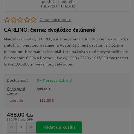
Ohodnotiť produkt
CARLINO: čierna: dvojlôžko čalúnené
Manželská posteľ, 180x200, s roštom, čierna, CARLINO čierne dvojlôžko
s úložným priestorom čalúnené Posteľ čalúnená s roštom a úložným
priestorom, bez matraca Materiál: textilná koža s chrómovými nožičkami
Prevedenie: ČIERNA Rozmer: (šxdxv) 1930 x 2220 x 1015/330 mm rozmer
lôžka: 180x200cm výška hor...
celý popis
Dostupnosť
3 – 7 pracovných dní
Cena pred
599,00 €
zľavou
Ušetríte
111,00 €
488,00 €
/
ks
396,75 €
bez DPH
Pridať do košíka