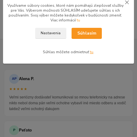
Botníky
Využívame súbory cookies, ktoré nám pomáhajú zlepšovať služby
pre Vás. Výberom možnosti SÚHLASÍM udeľujete súhlas s ich
Botníky do predsiene
používaním. Svoj výber môžete kedykoľvek v budúcnosti zmeniť.
Viac informácií
tu
Súhlasím
Nastavenia
GOOGLE RECENZIE ZÁKAZNÍKOV
Súhlas môžete odmietnuť
tu
.
★★★★★
4.9
47 recenzií · Google
Alena P.
AP
★★★★★
Veľmi seriózny dodávateľ komunikoval so mnou telefonicky na adrese
nikto nebol doma pán veľmi ochotne vybavil iné miesto odberu a vodič
taktiež veľmi ochotný ďakujem
Peťoto
P