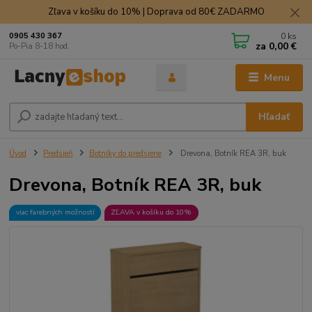
Zľava v košíku do 10% | Doprava od 80€ ZADARMO
0
ks
0905 430 367
za
0,00 €
Po-Pia 8-18 hod.
Menu
Hľadať
Úvod
Predsieň
Botníky do predsiene
Drevona, Botník REA 3R, buk
Drevona, Botník REA 3R, buk
viac farebných možností
ZĽAVA v košíku do 10%