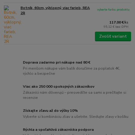
Botník, 60cm, výklopný, viac farieb, REA
vyberte farbu produktu
2R
117,00 €
/
ks
95,12 €
bez DPH
Zvoliť variant
Doprava zadarmo pri nákupe nad 80 €
Pri menšom nákupe vám balík doručíme za poplatok 4€,
rýchlo a bezpečne
Viac ako 250 000 spokojných zákazníkov
Zákazníci nám dôverujú – presvedčte sa sami a prečítajte si
recenzie
Získajte zľavu až do výšky 10%
Vyberte si kombináciu zliav a ušetrite. Sledujte zľavy v košíku
Rýchla a spoľahlivá zákaznícka podpora