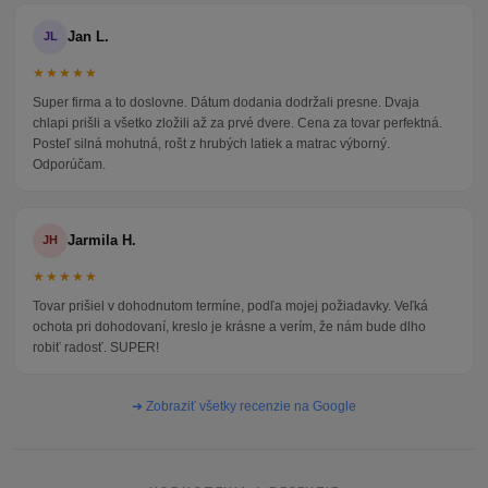
Jan L.
JL
★★★★★
Super firma a to doslovne. Dátum dodania dodržali presne. Dvaja
chlapi prišli a všetko zložili až za prvé dvere. Cena za tovar perfektná.
Posteľ silná mohutná, rošt z hrubých latiek a matrac výborný.
Odporúčam.
Jarmila H.
JH
★★★★★
Tovar prišiel v dohodnutom termíne, podľa mojej požiadavky. Veľká
ochota pri dohodovaní, kreslo je krásne a verím, že nám bude dlho
robiť radosť. SUPER!
➜ Zobraziť všetky recenzie na Google