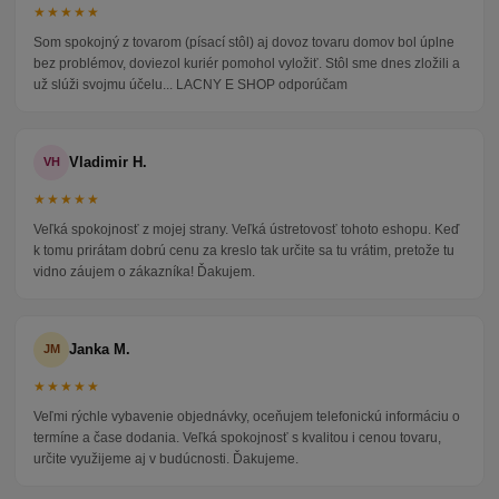
★★★★★
Som spokojný z tovarom (písací stôl) aj dovoz tovaru domov bol úplne
bez problémov, doviezol kuriér pomohol vyložiť. Stôl sme dnes zložili a
už slúži svojmu účelu... LACNY E SHOP odporúčam
Vladimir H.
VH
★★★★★
Veľká spokojnosť z mojej strany. Veľká ústretovosť tohoto eshopu. Keď
k tomu prirátam dobrú cenu za kreslo tak určite sa tu vrátim, pretože tu
vidno záujem o zákazníka! Ďakujem.
Janka M.
JM
★★★★★
Veľmi rýchle vybavenie objednávky, oceňujem telefonickú informáciu o
termíne a čase dodania. Veľká spokojnosť s kvalitou i cenou tovaru,
určite využijeme aj v budúcnosti. Ďakujeme.