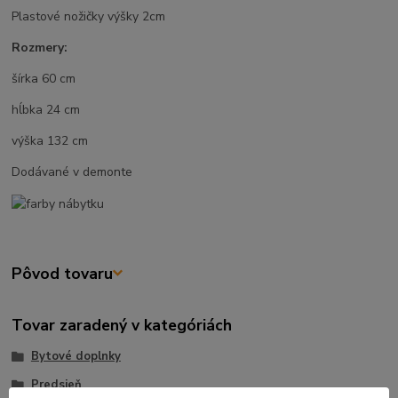
Plastové nožičky výšky 2cm
Rozmery:
šírka 60 cm
hĺbka 24 cm
výška 132 cm
Dodávané v demonte
Pôvod tovaru
Tovar zaradený v kategóriách
Bytové doplnky
Predsieň