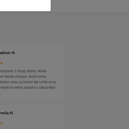
adimir H.
★★
okojnosť z mojej strany. Veľká
osť tohoto eshopu. Keď k tomu
dobrú cenu za kreslo tak určite sa tu
pretože tu vidno záujem o zákazníka!
.
rmila H.
★★