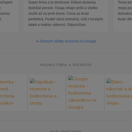
oceňujem
Super firma a to doslovne. Dátum dodania
Tovar pr
e
dodržali presne. Dvaja chlapi prišli a všetko
mojej po
i cenou
zložili až za prvé dvere. Cena za tovar
dohodova
i.
perfektná. Posteľ silná mohutná, rošt z hrubých
bude dlh
latiek a matrac výborný. Odporúčam.
➜ Zobraziť všetky recenzie na Google
HODNOTENIA A RECENZIE
NAŠI PARTNERI