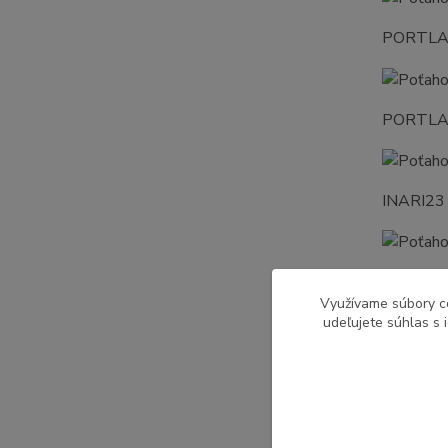
PORTL
PORTL
INARI23
INARI91
Využívame súbory c
udeľujete súhlas s 
INARI96