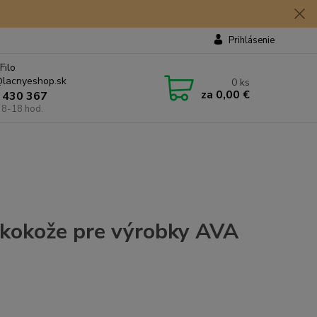
Prihlásenie
Filo
lacnyeshop.sk
0
ks
za
0,00 €
 430 367
 8-18 hod.
ekokože pre výrobky AVA