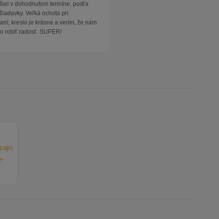
išiel v dohodnutom termíne, podľa
žiadavky. Veľká ochota pri
ní, kreslo je krásne a verím, že nám
o robiť radosť. SUPER!