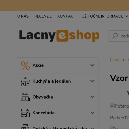
O NÁS
RECENZIE
KONTAKT
UŽITOČNÉ INFORMÁCIE
Úvod
V
Akcie
Vzor
Kuchyňa a jedáleň
Obývačka
Kancelária
Parker02
Detská a študentská izba