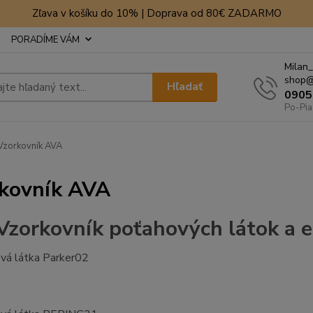
Zľava v košíku do 10% | Doprava od 80€ ZADARMO
PORADÍME VÁM
Milan_
shop@
Hľadať
0905
Po-Pia
zorkovník AVA
kovník AVA
Vzorkovník poťahových látok a 