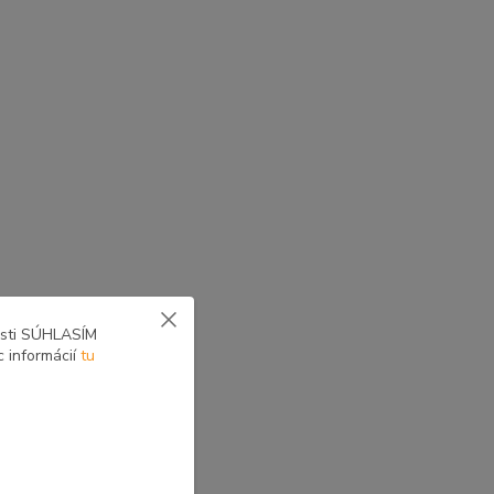
osti SÚHLASÍM
c informácií
tu