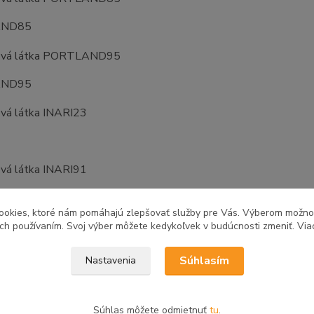
AND85
AND95
ookies, ktoré nám pomáhajú zlepšovať služby pre Vás. Výberom možn
ich používaním. Svoj výber môžete kedykoľvek v budúcnosti zmeniť. Via
Súhlasím
Nastavenia
Súhlas môžete odmietnuť
tu
.