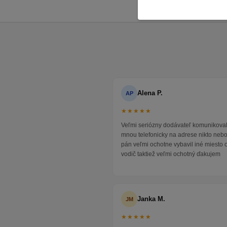
Alena P.
AP
★★★★★
Veľmi seriózny dodávateľ komunikoval
mnou telefonicky na adrese nikto neb
pán veľmi ochotne vybavil iné miesto 
vodič taktiež veľmi ochotný ďakujem
Janka M.
JM
★★★★★