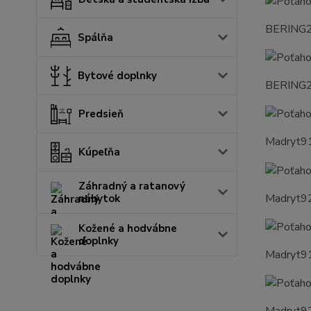
BERING
Spálňa
Bytové doplnky
BERING
Predsieň
Madryt9
Kúpeľňa
Záhradný a ratanový
Madryt9
nábytok
Kožené a hodvábne
doplnky
Madryt9
Madryt9