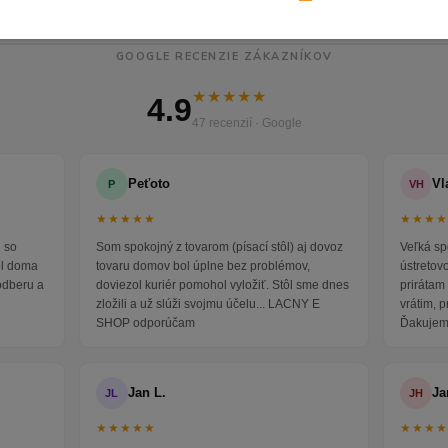
GOOGLE RECENZIE ZÁKAZNÍKOV
★★★★★
4.9
47 recenzií · Google
Peťoto
Vl
P
VH
★★★★★
★★★
 so
Som spokojný z tovarom (písací stôl) aj dovoz
Veľká sp
ol doma
tovaru domov bol úplne bez problémov,
ústretov
odberu a
doviezol kuriér pomohol vyložiť. Stôl sme dnes
prirátam 
zložili a už slúži svojmu účelu... LACNY E
vrátim, 
SHOP odporúčam
Ďakujem
Jan L.
Ja
JL
JH
★★★★★
★★★