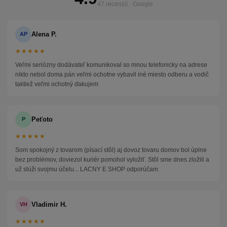
47 recenzií · Google
Alena P.
AP
★★★★★
Veľmi seriózny dodávateľ komunikoval so mnou telefonicky na adrese
nikto nebol doma pán veľmi ochotne vybavil iné miesto odberu a vodič
taktiež veľmi ochotný ďakujem
Peťoto
P
★★★★★
Som spokojný z tovarom (písací stôl) aj dovoz tovaru domov bol úplne
bez problémov, doviezol kuriér pomohol vyložiť. Stôl sme dnes zložili a
už slúži svojmu účelu... LACNY E SHOP odporúčam
Vladimir H.
VH
★★★★★