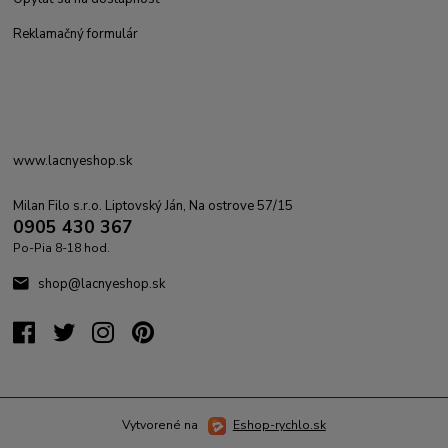
Reklamačný formulár
www.lacnyeshop.sk
Milan Filo s.r.o. Liptovský Ján, Na ostrove 57/15
0905 430 367
Po-Pia 8-18 hod.
shop@lacnyeshop.sk
Vytvorené na
Eshop-rychlo.sk