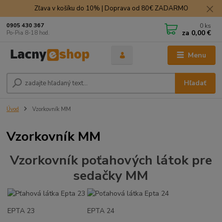
Zľava v košíku do 10% | Doprava od 80€ ZADARMO
0
ks
0905 430 367
za
0,00 €
Po-Pia 8-18 hod.
Menu
Hľadať
Úvod
Vzorkovník MM
Vzorkovník MM
Vzorkovník poťahových látok pre
sedačky MM
EPTA 23
EPTA 24