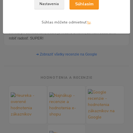
Súhlasím
Nastavenia
Jarmila H.
JH
★★★★★
Súhlas môžete odmietnuť
tu
.
Tovar prišiel v dohodnutom termíne, podľa mojej požiadavky. Veľká
ochota pri dohodovaní, kreslo je krásne a verím, že nám bude dlho
robiť radosť. SUPER!
➜ Zobraziť všetky recenzie na Google
HODNOTENIA A RECENZIE