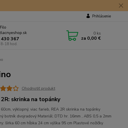
Prihlásenie
Filo
lacnyeshop.sk
0
ks
za
0,00 €
 430 367
 8-18 hod.
no
ino
Ohodnotiť produkt
2R: skrinka na topánky
, 60cm, výklopný, viac farieb, REA 2R skrinka na topánky
ný botník dvojradový Materiál: DTD hr. 16mm , ABS 0,5 a 2mm
y: šírka 60 cm hĺbka 24 cm výška 95 cm Plastové nožičky