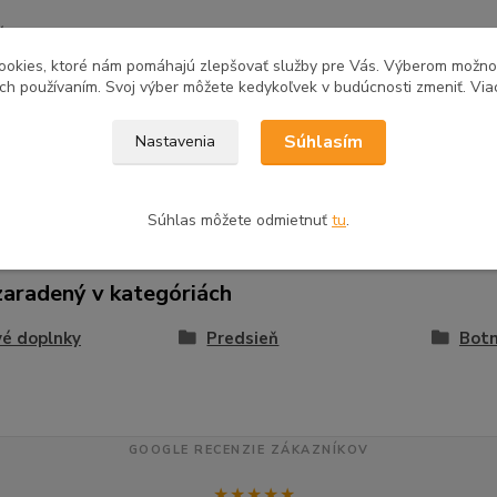
é v demonte
ookies, ktoré nám pomáhajú zlepšovať služby pre Vás. Výberom možn
ich používaním. Svoj výber môžete kedykoľvek v budúcnosti zmeniť. Via
Súhlasím
Nastavenia
tovaru
Súhlas môžete odmietnuť
tu
.
zaradený v kategóriách
é doplnky
Predsieň
Botn
GOOGLE RECENZIE ZÁKAZNÍKOV
★★★★★