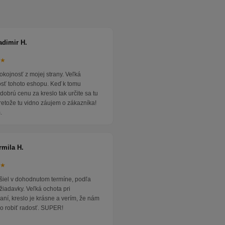
adimir H.
★★
okojnosť z mojej strany. Veľká
osť tohoto eshopu. Keď k tomu
dobrú cenu za kreslo tak určite sa tu
pretože tu vidno záujem o zákazníka!
.
rmila H.
★★
išiel v dohodnutom termíne, podľa
žiadavky. Veľká ochota pri
ní, kreslo je krásne a verím, že nám
o robiť radosť. SUPER!