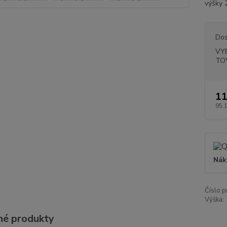
výšky
Dos
VY
TO
11
95,
Nák
Číslo p
Výška:
é produkty