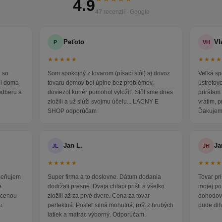
4.9
47 recenzií · Google
Peťoto
Vl
P
VH
★★★★★
★★★
 so
Som spokojný z tovarom (písací stôl) aj dovoz
Veľká sp
ol doma
tovaru domov bol úplne bez problémov,
ústretov
odberu a
doviezol kuriér pomohol vyložiť. Stôl sme dnes
prirátam 
zložili a už slúži svojmu účelu... LACNY E
vrátim, 
SHOP odporúčam
Ďakujem
Jan L.
Ja
JL
JH
★★★★★
★★★
oceňujem
Super firma a to doslovne. Dátum dodania
Tovar pr
e
dodržali presne. Dvaja chlapi prišli a všetko
mojej po
i cenou
zložili až za prvé dvere. Cena za tovar
dohodova
i.
perfektná. Posteľ silná mohutná, rošt z hrubých
bude dlh
latiek a matrac výborný. Odporúčam.