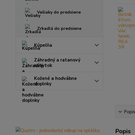
Vešiaky do predsiene
Zrkadlá do predsiene
Kúpeľňa
Záhradný a ratanový
nábytok
Kožené a hodvábne
doplnky
Popi
Popis