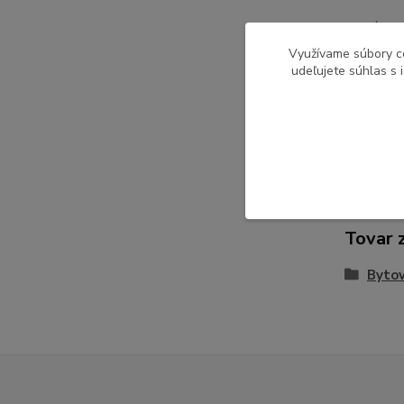
Dodávan
Využívame súbory c
udeľujete súhlas s 
Pôvod 
Tovar 
Bytov