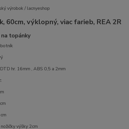
k, 60cm, výklopný, viac farieb, REA 2R
a na topánky
 botník
vý
: DTD hr. 16mm , ABS 0,5 a 2mm
:
cm
 cm
 cm
 nožičky výšky 2cm