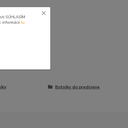
osti SÚHLASÍM
c informácií
tu
íky
Botníky do predsiene