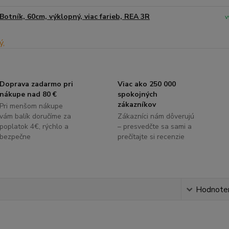
Botník, 60cm, výklopný, viac farieb, REA 3R
v
Doprava zadarmo pri
Viac ako 250 000
nákupe nad 80 €
spokojných
zákazníkov
Pri menšom nákupe
vám balík doručíme za
Zákazníci nám dôverujú
poplatok 4€, rýchlo a
– presvedčte sa sami a
bezpečne
prečítajte si recenzie
s
Hodnote