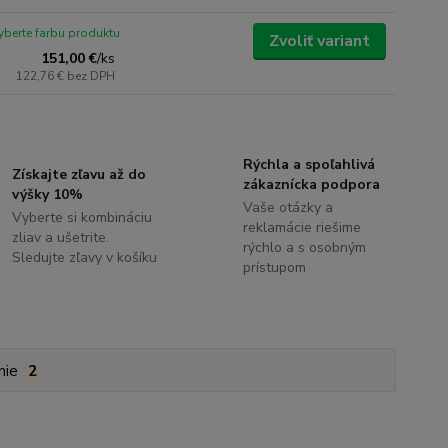
yberte farbu produktu
Zvoliť variant
151,00 €
/
ks
122,76 €
bez DPH
Rýchla a spoľahlivá
Získajte zľavu až do
zákaznícka podpora
výšky 10%
Vaše otázky a
Vyberte si kombináciu
reklamácie riešime
zliav a ušetrite.
rýchlo a s osobným
Sledujte zľavy v košíku
prístupom
nie
2