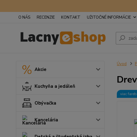
O NÁS
RECENZIE
KONTAKT
UŽITOČNÉ INFORMÁCIE
Úvod
P
Akcie
Drev
Kuchyňa a jedáleň
viac fare
Obývačka
Kancelária
Detská a študentská izba