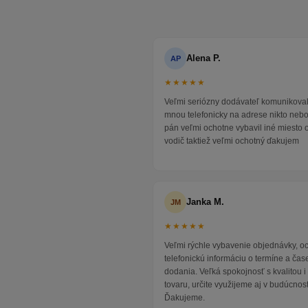
Alena P.
AP
★★★★★
Veľmi seriózny dodávateľ komunikoval
mnou telefonicky na adrese nikto neb
pán veľmi ochotne vybavil iné miesto 
vodič taktiež veľmi ochotný ďakujem
Janka M.
JM
★★★★★
Veľmi rýchle vybavenie objednávky, 
telefonickú informáciu o termíne a čas
dodania. Veľká spokojnosť s kvalitou 
tovaru, určite využijeme aj v budúcnost
Ďakujeme.