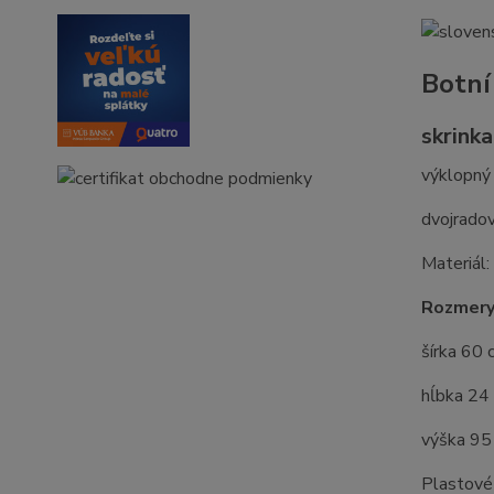
Botní
skrink
výklopný
dvojrado
Materiál
Rozmery
šírka 60 
hĺbka 24
výška 95
Plastové