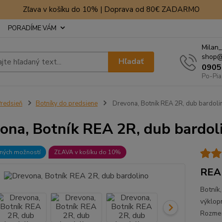
Zľava v košíku do 10% | Doprava od 80€ ZADARMO
PORADÍME VÁM
Milan_
shop@
Hľadať
0905
Po-Pia
redsieň
Botníky do predsiene
Drevona, Botník REA 2R, dub bardoli
ona, Botník REA 2R, dub bardol
bných možností
ZĽAVA v košíku do 10%
REA 
Botník
výklop
Rozmer