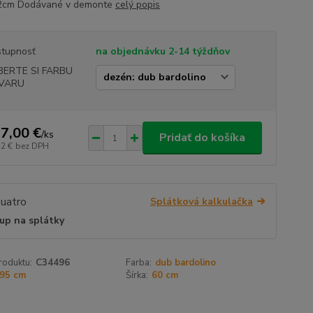
 2cm Dodávané v demonte
celý popis
tupnosť
na objednávku 2-14 týždňov
BERTE SI FARBU
VARU
7,00 €
/
ks
Pridať do košíka
12 €
bez DPH
Splátková kalkulačka
up na splátky
roduktu:
C34496
Farba:
dub bardolino
95 cm
Šírka:
60 cm