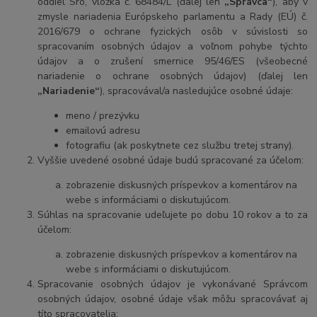
oddiel Sro, vložka č. 68484/L (ďalej len
„Správca“
), aby v
zmysle nariadenia Európskeho parlamentu a Rady (EÚ) č.
2016/679 o ochrane fyzických osôb v súvislosti so
spracovaním osobných údajov a voľnom pohybe týchto
údajov a o zrušení smernice 95/46/ES (všeobecné
nariadenie o ochrane osobných údajov) (ďalej len
„Nariadenie“
), spracovával/a nasledujúce osobné údaje:
meno / prezývku
emailovú adresu
fotografiu (ak poskytnete cez službu tretej strany).
Vyššie uvedené osobné údaje budú spracované za účelom:
zobrazenie diskusných príspevkov a komentárov na
webe s informáciami o diskutujúcom.
Súhlas na spracovanie udeľujete po dobu 10 rokov a to za
účelom:
zobrazenie diskusných príspevkov a komentárov na
webe s informáciami o diskutujúcom.
Spracovanie osobných údajov je vykonávané Správcom
osobných údajov, osobné údaje však môžu spracovávať aj
títo spracovatelia: