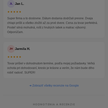
Jan L.
JL
★★★★★
Super firma a to doslovne. Dátum dodania dodržali presne. Dvaja
chlapi prišli a všetko zložili až za prvé dvere. Cena za tovar perfektná.
Posteľ silná mohutná, rošt z hrubých latiek a matrac výborný.
Odporúčam.
Jarmila H.
JH
★★★★★
Tovar prišiel v dohodnutom termíne, podľa mojej požiadavky. Veľká
ochota pri dohodovaní, kreslo je krásne a verím, že nám bude dlho
robiť radosť. SUPER!
➜ Zobraziť všetky recenzie na Google
HODNOTENIA A RECENZIE