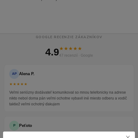
GOOGLE RECENZIE ZÁKAZNÍKOV
★★★★★
4.9
47 recenzií · Google
Alena P.
AP
★★★★★
Veľmi seriózny dodávateľ komunikoval so mnou telefonicky na adrese
nikto nebol doma pán veľmi ochotne vybavil iné miesto odberu a vodič
taktiež veľmi ochotný ďakujem
Peťoto
P
★★★★★