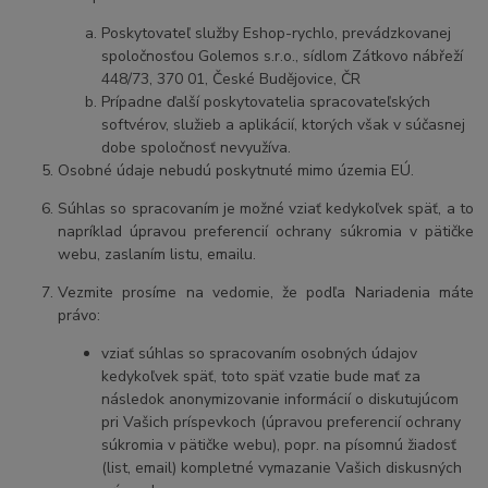
Poskytovateľ služby Eshop-rychlo, prevádzkovanej
spoločnosťou Golemos s.r.o., sídlom Zátkovo nábřeží
448/73, 370 01, České Budějovice, ČR
Prípadne ďalší poskytovatelia spracovateľských
softvérov, služieb a aplikácií, ktorých však v súčasnej
dobe spoločnosť nevyužíva.
Osobné údaje nebudú poskytnuté mimo územia EÚ.
Súhlas so spracovaním je možné vziať kedykoľvek späť, a to
napríklad úpravou preferencií ochrany súkromia v pätičke
webu, zaslaním listu, emailu.
Vezmite prosíme na vedomie, že podľa Nariadenia máte
právo:
vziať súhlas so spracovaním osobných údajov
kedykoľvek späť, toto späť vzatie bude mať za
následok anonymizovanie informácií o diskutujúcom
pri Vašich príspevkoch (úpravou preferencií ochrany
súkromia v pätičke webu), popr. na písomnú žiadosť
(list, email) kompletné vymazanie Vašich diskusných