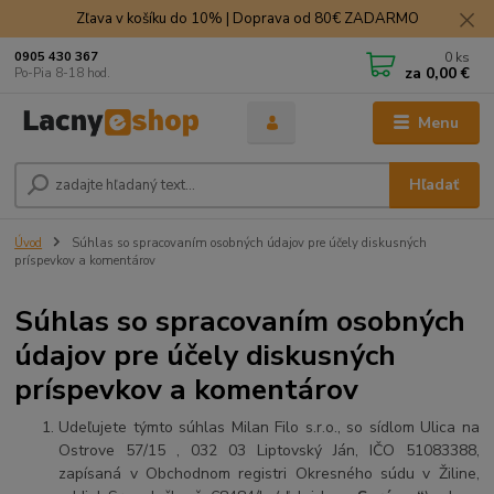
Zľava v košíku do 10% | Doprava od 80€ ZADARMO
0
ks
0905 430 367
za
0,00 €
Po-Pia 8-18 hod.
Menu
Hľadať
Úvod
Súhlas so spracovaním osobných údajov pre účely diskusných
príspevkov a komentárov
Súhlas so spracovaním osobných
údajov pre účely diskusných
príspevkov a komentárov
Udeľujete týmto súhlas Milan Filo s.r.o., so sídlom Ulica na
Ostrove 57/15 , 032 03 Liptovský Ján, IČO 51083388,
zapísaná v Obchodnom registri Okresného súdu v Žiline,