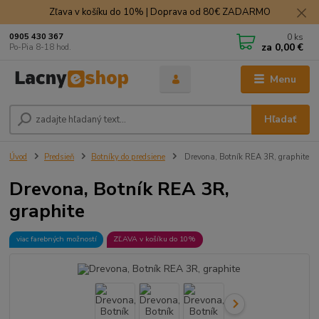
Zľava v košíku do 10% | Doprava od 80€ ZADARMO
0
ks
0905 430 367
za
0,00 €
Po-Pia 8-18 hod.
Menu
Hľadať
Úvod
Predsieň
Botníky do predsiene
Drevona, Botník REA 3R, graphite
Drevona, Botník REA 3R,
graphite
viac farebných možností
ZĽAVA v košíku do 10%