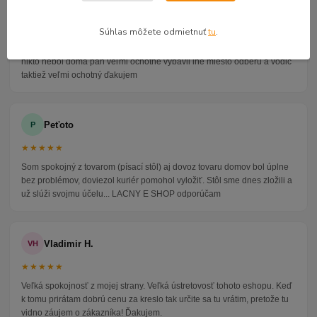
Alena P.
AP
★★★★★
Súhlas môžete odmietnuť
tu
.
Veľmi seriózny dodávateľ komunikoval so mnou telefonicky na adrese
nikto nebol doma pán veľmi ochotne vybavil iné miesto odberu a vodič
taktiež veľmi ochotný ďakujem
Peťoto
P
★★★★★
Som spokojný z tovarom (písací stôl) aj dovoz tovaru domov bol úplne
bez problémov, doviezol kuriér pomohol vyložiť. Stôl sme dnes zložili a
už slúži svojmu účelu... LACNY E SHOP odporúčam
Vladimir H.
VH
★★★★★
Veľká spokojnosť z mojej strany. Veľká ústretovosť tohoto eshopu. Keď
k tomu prirátam dobrú cenu za kreslo tak určite sa tu vrátim, pretože tu
vidno záujem o zákazníka! Ďakujem.