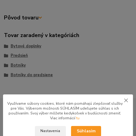
Pôvod tovaru
Tovar zaradený v kategóriách
Bytové doplnky
Predsieň
Botníky
Botníky do predsiene
GOOGLE RECENZIE ZÁKAZNÍKOV
Využívame súbory cookies, ktoré nám pomáhajú zlepšovať služby
pre Vás. Výberom možnosti SÚHLASÍM udeľujete súhlas s ich
používaním. Svoj výber môžete kedykoľvek v budúcnosti zmeniť.
★★★★★
4.9
Viac informácií
tu
47 recenzií · Google
Súhlasím
Nastavenia