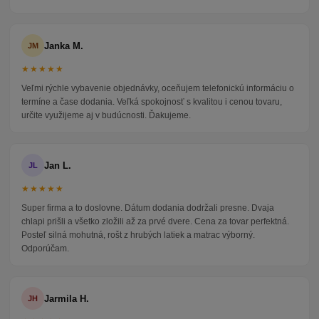
Janka M.
JM
★★★★★
Veľmi rýchle vybavenie objednávky, oceňujem telefonickú informáciu o
termíne a čase dodania. Veľká spokojnosť s kvalitou i cenou tovaru,
určite využijeme aj v budúcnosti. Ďakujeme.
Jan L.
JL
★★★★★
Super firma a to doslovne. Dátum dodania dodržali presne. Dvaja
chlapi prišli a všetko zložili až za prvé dvere. Cena za tovar perfektná.
Posteľ silná mohutná, rošt z hrubých latiek a matrac výborný.
Odporúčam.
Jarmila H.
JH