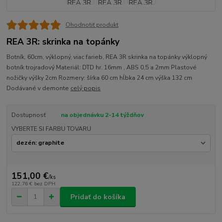
Ohodnotiť produkt
REA 3R: skrinka na topánky
Botník, 60cm, výklopný, viac farieb, REA 3R skrinka na topánky výklopný
botník trojradový Materiál: DTD hr. 16mm , ABS 0,5 a 2mm Plastové
nožičky výšky 2cm Rozmery: šírka 60 cm hĺbka 24 cm výška 132 cm
Dodávané v demonte
celý popis
Dostupnosť
na objednávku 2-14 týždňov
VYBERTE SI FARBU TOVARU
151,00 €
/
ks
122,76 €
bez DPH
Pridať do košíka