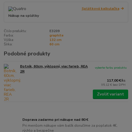
Splátková kalkulačka
Nákup na splátky
Číslo produktu:
E3209
Farba:
graphite
Výška:
132 cm
Šírka:
60 cm
Podobné produkty
Botník, 60cm, výklopný, viac farieb, REA
vyberte farbu produktu
2R
117,00 €
/
ks
95,12 €
bez DPH
Zvoliť variant
Doprava zadarmo pri nákupe nad 80 €
Pri menšom nákupe vám balík doručíme za poplatok 4€,
rýchlo a bezpečne