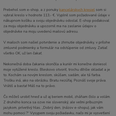
Prebehol som e-shop, a z ponuky
kancelárskych kresiel
som si
vybral kreslo v hodnote 113,- €. Vyplnil som požadované údaje v
nákupnom košíku a svoju objednávku odoslal. E-shop poďakoval
za moju objednávku a upozornil ma na zaslanie údajov o
objednávke na moju uvedenú mailovú adresu.
V mailoch som našiel potvrdenie a zhrnutie objednávky, v prílohe
zmluvné podmienky a formulár na odstúpenie od zmluvy. Zatiaľ
všetko OK, už len čakať.
Nekonečná doba čakania skončila a kuriér mi konečne doniesol
moje vytúžené kreslo. Bleskovo otvoriť, trochu dlhšie skladať a je
to. Kochám sa novým kreslom, skúšam, sadám, ale tá farba.
Trošku iná, ako na obrázku. Bratu nezúfaj. Poznáš svoje práva.
Vrátiš a basta! Máš na to právo.
Čo môžeš urobiť hneď a už aj beriem mobil, zháňam číslo a volám.
Z druhého konca sa ozve nie slovenský, ale veľmi príbuzným
jazykom, prívetívý hlas. „Dobrý den, (názov e-shopu), jak vám
mohu pomoci ?“ Vysypem svoju požiadavku, načo mi je vysvetlení