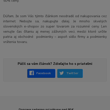
50% ceny.
Dúfam, že som Vás týmto článkom neodradil od nakupovania cez
internet. Nebojte sa, nakupujte ďalej. Je mnoho skvelých
slovenských e-shopov zo super tovarom za rozumné ceny. Len
venujte čas čítaniu aj menej záživných veci, medzi ktoré určite
patria aj obchodné podmienky – aspoň sídlo firmy a podmienky
vrátenia tovaru.
Páčil sa vám článok? Zdieľajte ho s priateľmi
Facebook
Twitter
Doprava zadarmo pri nákupe nad 80 €