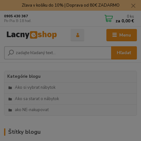
Zľava v košíku do 10% | Doprava od 80€ ZADARMO
0
ks
0905 430 367
za
0,00 €
Po-Pia 8-18 hod.
Menu
Hľadať
Kategórie blogu
Ako si vybrať nábytok
Ako sa starať o nábytok
ako NE-nakupovať
Štítky blogu