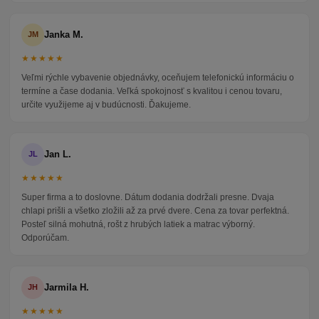
Janka M.
JM
★★★★★
Veľmi rýchle vybavenie objednávky, oceňujem telefonickú informáciu o
termíne a čase dodania. Veľká spokojnosť s kvalitou i cenou tovaru,
určite využijeme aj v budúcnosti. Ďakujeme.
Jan L.
JL
★★★★★
Super firma a to doslovne. Dátum dodania dodržali presne. Dvaja
chlapi prišli a všetko zložili až za prvé dvere. Cena za tovar perfektná.
Posteľ silná mohutná, rošt z hrubých latiek a matrac výborný.
Odporúčam.
Jarmila H.
JH
★★★★★