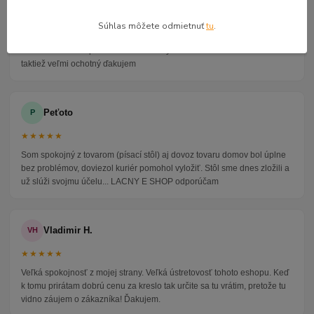
★★★★★
Súhlas môžete odmietnuť
tu
.
Veľmi seriózny dodávateľ komunikoval so mnou telefonicky na adrese
nikto nebol doma pán veľmi ochotne vybavil iné miesto odberu a vodič
taktiež veľmi ochotný ďakujem
Peťoto
P
★★★★★
Som spokojný z tovarom (písací stôl) aj dovoz tovaru domov bol úplne
bez problémov, doviezol kuriér pomohol vyložiť. Stôl sme dnes zložili a
už slúži svojmu účelu... LACNY E SHOP odporúčam
Vladimir H.
VH
★★★★★
Veľká spokojnosť z mojej strany. Veľká ústretovosť tohoto eshopu. Keď
k tomu prirátam dobrú cenu za kreslo tak určite sa tu vrátim, pretože tu
vidno záujem o zákazníka! Ďakujem.