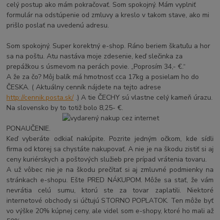
celý postup ako mám pokračovať. Som spokojný. Mám vyplniť
formulár na odstúpenie od zmluvy a kreslo v takom stave, ako mi
prišlo poslať na uvedenú adresu.
Som spokojný. Super korektný e-shop. Ráno beriem škatuľu a hor
sa na poštu. Atu nastáva moje zdesenie, keď slečinka za
prepážkou s úsmevom na perách povie. „Poprosím 34,- €.“
A že za čo? Môj balík má hmotnosť cca 17kg a posielam ho do
ČESKA. ( Aktuálny cenník nájdete na tejto adrese
http://cennik.posta.sk/
.) A tie ČECHY sú vlastne celý kameň úrazu.
Na slovensko by to totiž bolo 8,25- €.
PONAUČENIE.
Keď vyberáte odkiaľ nakúpite. Pozrite jedným očkom, kde sídli
firma od ktorej sa chystáte nakupovať. A nie je na škodu zistiť si aj
ceny kuriérskych a poštových služieb pre prípad vrátenia tovaru.
A už vôbec nie je na škodu prečítať si aj zmluvné podmienky na
stránkach e-shopu. Ešte PRED NÁKUPOM. Môže sa stať, že vám
nevrátia celú sumu, ktorú ste za tovar zaplatili. Niektoré
internetové obchody si účtujú STORNO POPLATOK. Ten môže byť
vo výške 20% kúpnej ceny, ale videl som e-shopy, ktoré ho mali až