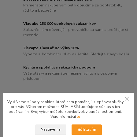
Pri menšom nákupe vám balík doručíme za poplatok 4€,
rýchlo a bezpečne
Viac ako 250 000 spokojných zákazníkov
Zákazníci nám dôverujú – presvedčte sa sami a prečítajte si
recenzie
Získajte zľavu až do výšky 10%
Vyberte si kombináciu zliav a ušetrite. Sledujte zľavy v košíku
Rýchla a spoľahlivá zákaznícka podpora
Vaše otázky a reklamácie riešime rýchlo a s osobným
prístupom
GOOGLE RECENZIE ZÁKAZNÍKOV
Využívame súbory cookies, ktoré nám pomáhajú zlepšovať služby
pre Vás. Výberom možnosti SÚHLASÍM udeľujete súhlas s ich
★★★★★
4.9
používaním. Svoj výber môžete kedykoľvek v budúcnosti zmeniť.
Viac informácií
tu
47 recenzií · Google
Súhlasím
Nastavenia
Alena P.
AP