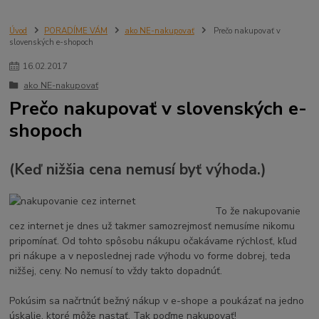
Úvod
PORADÍME VÁM
ako NE-nakupovať
Prečo nakupovať v
slovenských e-shopoch
16
.
02
.
2017
ako NE-nakupovať
Prečo nakupovať v slovenských e-
shopoch
(Keď nižšia cena nemusí byť výhoda.)
To že nakupovanie
cez internet je dnes už takmer samozrejmosť nemusíme nikomu
pripomínať. Od tohto spôsobu nákupu očakávame rýchlosť, kľud
pri nákupe a v neposlednej rade výhodu vo forme dobrej, teda
nižšej, ceny. No nemusí to vždy takto dopadnúť.
Pokúsim sa načrtnúť bežný nákup v e-shope a poukázať na jedno
úskalie, ktoré môže nastať. Tak poďme nakupovať!